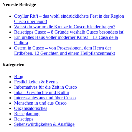
Neueste Beiträge
Qoyllur Rit‘i – das wohl eindrücklichste Fest in der Region
Cusco überhaupt!
Weisst du warum die Kreuze in Cusco Kleider tragen?
Reisetipps Cusco – 8 Gründe weshalb Cusco besonders ist!
Ein uraltes Haus voller moderner Kunst – La Casa de la
Cultura
Ostern in Cusco – von Prozessionen, dem Herrn der
Erdbeben, 12 Gerichten und einem Heilpflanzenmarkt
Kategorien
Blog
Festlichkeiten & Events
Informatives für die Zeit in Cusco
Inka – Geschichte und Kultur
Interessantes aus und über Cusco
Menschen in und aus Cusco
Organisatorisches
Reiseplanung
Reisetipps
Sehenswürdigkeiten & Ausflüge