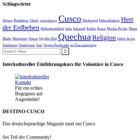
Schlagwörter
Cusco
Herr
Alpaca
Busfahren
Cholo
cruzvelacuy
Dschungel
Fahrradfahren
der Erdbeben
Höhenkrankheit
Inka
Inkatrail
Kultur
Kunst
Machu Picchu
Manu
Quechua
Religion
Markt
Menschen
Ostern
Qoyllur R'iti
Señor de los
Temblores
Tambopata
Taxi
Virgen Purificada
zu Fuss unterwegs
Interkultureller Einführungskurs für Volontäre in Cusco
Für ein echtes
Begegnen auf
Augenhöhe!
DESTINO CUSCO
Das deutschsprachige Magazin rund um Cusco
Sei Teil der Community!