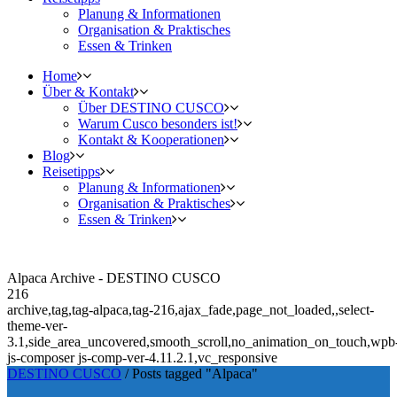
Planung & Informationen
Organisation & Praktisches
Essen & Trinken
Home
Über & Kontakt
Über DESTINO CUSCO
Warum Cusco besonders ist!
Kontakt & Kooperationen
Blog
Reisetipps
Planung & Informationen
Organisation & Praktisches
Essen & Trinken
Alpaca Archive - DESTINO CUSCO
216
archive,tag,tag-alpaca,tag-216,ajax_fade,page_not_loaded,,select-
theme-ver-
3.1,side_area_uncovered,smooth_scroll,no_animation_on_touch,wpb
js-composer js-comp-ver-4.11.2.1,vc_responsive
DESTINO CUSCO
/
Posts tagged "Alpaca"