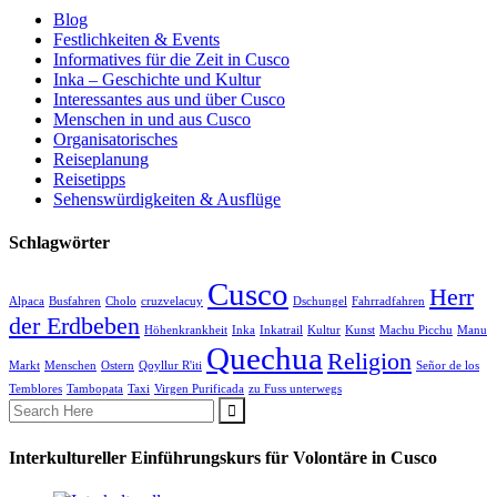
Blog
Festlichkeiten & Events
Informatives für die Zeit in Cusco
Inka – Geschichte und Kultur
Interessantes aus und über Cusco
Menschen in und aus Cusco
Organisatorisches
Reiseplanung
Reisetipps
Sehenswürdigkeiten & Ausflüge
Schlagwörter
Cusco
Herr
Alpaca
Busfahren
Cholo
cruzvelacuy
Dschungel
Fahrradfahren
der Erdbeben
Höhenkrankheit
Inka
Inkatrail
Kultur
Kunst
Machu Picchu
Manu
Quechua
Religion
Markt
Menschen
Ostern
Qoyllur R'iti
Señor de los
Temblores
Tambopata
Taxi
Virgen Purificada
zu Fuss unterwegs
Interkultureller Einführungskurs für Volontäre in Cusco