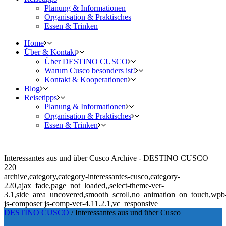
Planung & Informationen
Organisation & Praktisches
Essen & Trinken
Home
Über & Kontakt
Über DESTINO CUSCO
Warum Cusco besonders ist!
Kontakt & Kooperationen
Blog
Reisetipps
Planung & Informationen
Organisation & Praktisches
Essen & Trinken
Interessantes aus und über Cusco Archive - DESTINO CUSCO
220
archive,category,category-interessantes-cusco,category-
220,ajax_fade,page_not_loaded,,select-theme-ver-
3.1,side_area_uncovered,smooth_scroll,no_animation_on_touch,wpb
js-composer js-comp-ver-4.11.2.1,vc_responsive
DESTINO CUSCO
/
Interessantes aus und über Cusco